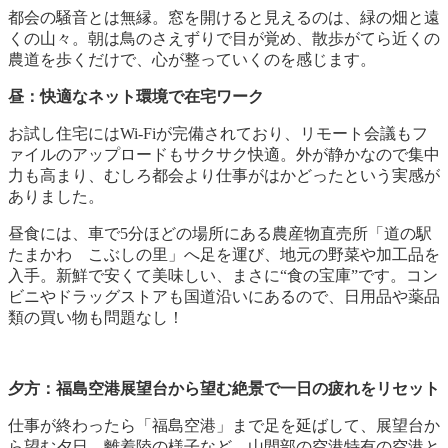
都会の騒音とは無縁。窓を開けると見えるのは、緑の畑と遠
くの山々。朝は鳥のさえずりで目が覚め、散歩がてら近くの
農道を歩くだけで、心が整っていくのを感じます。
昼：快適なネット環境で在宅ワーク
お試し住宅にはWi-Fiが完備されており、リモート会議もフ
ァイルのアップロードもサクサク快適。
外が静かなので集中
力も高まり、むしろ都会より仕事がはかどったという実感が
ありました。
昼食には、車で5分ほどの場所にある農産物直売所「道の駅
たまかわ こぶしの里」へ足を運び、地元の野菜や加工品を
入手。新鮮で安くて美味しい、まさに“食の宝庫”です。
コン
ビニやドラッグストアも国道沿いにあるので、日用品や薬品
類の買い物も問題なし！
夕方：福島空港展望台から望む絶景で一日の疲れをリセット
仕事が終わったら「福島空港」まで足を延ばして、展望台か
ら望む夕日、離着陸の様子など、山間部の空港特有の空港と