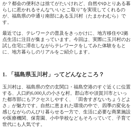
か？都会の便利さは捨てがたいけれど、自然やゆとりある暮
らしに惹かれるそんな“いいとこ取り”を実現してくれるの
が、福島県の中通り南部にある玉川村（たまかわむら）で
す。
最近では、テレワークの普及をきっかけに、地方移住や2拠
点生活に注目が集まっています。今回は、実際に玉川村のお
試し住宅に滞在しながらテレワークをしてみた体験をもと
に、地方暮らしのリアルをご紹介します。
1. 「福島県玉川村」ってどんなところ？
玉川村は、福島県の空の玄関口・福島空港のすぐ近くに位置
する、人口約6,000人の小さな村。郡山市や須賀川市といっ
た都市部にもアクセスしやすく、「田舎すぎないちょうどよ
さ」が魅力です。自然に恵まれた環境の中で、四季の変化を
感じながらのんびり暮らせる一方で、生活に必要な商業施設
や医療機関、保育園、小中学校などもそろっていて、子育て
世代にも人気です。